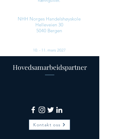
næringslivet.
Hvor
NHH Norges Handelshøyskole
Helleveien 30
5040 Bergen
Når
10. - 11. mars 2027
Hovedsamarbeidspartner
Kontakt oss