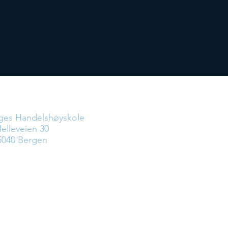
Hvor
es Handelshøyskole
elleveien 30
5040 Bergen