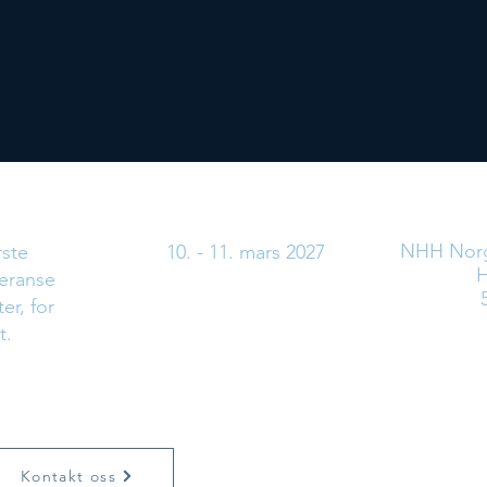
Når
NHH Norg
rste
10. - 11. mars 2027
H
feranse
er, for
t.
Kontakt oss