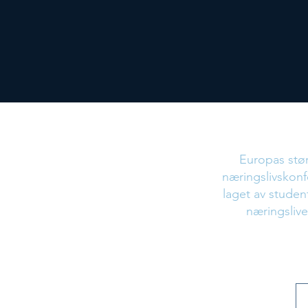
Hva
Europas stø
næringslivskon
laget av student
næringslive